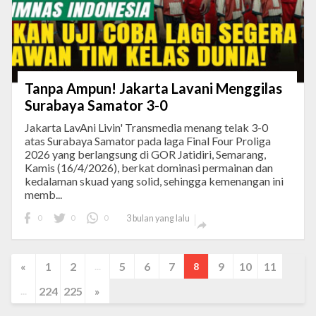
Tanpa Ampun! Jakarta Lavani Menggilas
Surabaya Samator 3-0
Jakarta LavAni Livin' Transmedia menang telak 3-0
atas Surabaya Samator pada laga Final Four Proliga
2026 yang berlangsung di GOR Jatidiri, Semarang,
Kamis (16/4/2026), berkat dominasi permainan dan
kedalaman skuad yang solid, sehingga kemenangan ini
memb...
0
0
0
3 bulan yang lalu

«
1
2
5
6
7
9
10
11
...
8
224
225
»
...