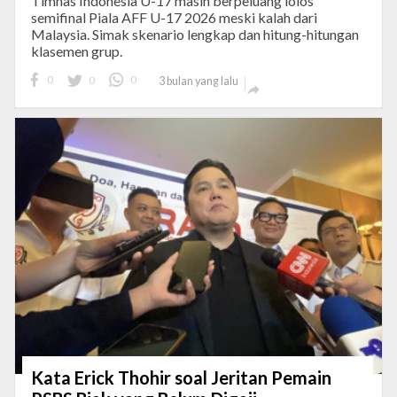
Timnas Indonesia U-17 masih berpeluang lolos
semifinal Piala AFF U-17 2026 meski kalah dari
Malaysia. Simak skenario lengkap dan hitung-hitungan
klasemen grup.
0
0
0
3 bulan yang lalu

Kata Erick Thohir soal Jeritan Pemain