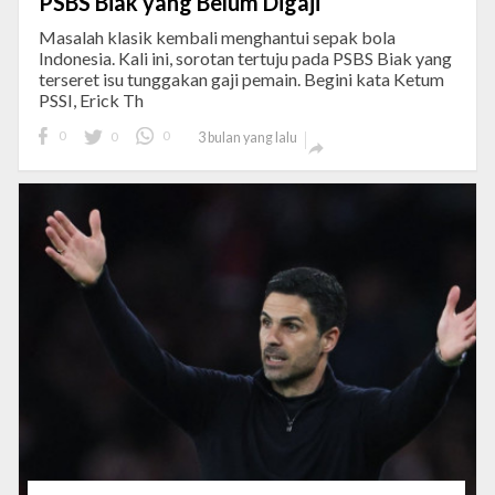
PSBS Biak yang Belum Digaji
Masalah klasik kembali menghantui sepak bola
Indonesia. Kali ini, sorotan tertuju pada PSBS Biak yang
terseret isu tunggakan gaji pemain. Begini kata Ketum
PSSI, Erick Th
0
0
0
3 bulan yang lalu
