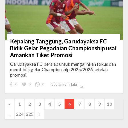
Kepalang Tanggung, Garudayaksa FC
Bidik Gelar Pegadaian Championship usai
Amankan Tiket Promosi
Garudayaksa FC bersiap untuk mengalihkan fokus dan
membidik gelar Championship 2025/2026 setelah
promosi.
0
0
0
3 bulan yang lalu

«
1
2
3
4
5
7
8
9
10
6
224
225
»
...