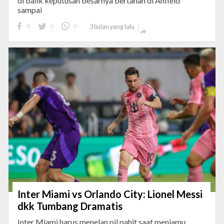
di balik keputusan besarnya bertahan di Anfield
sampai
0
0
0
3 bulan yang lalu

Inter Miami vs Orlando City: Lionel Messi
dkk Tumbang Dramatis
Inter Miami harus menelan pil pahit saat menjamu