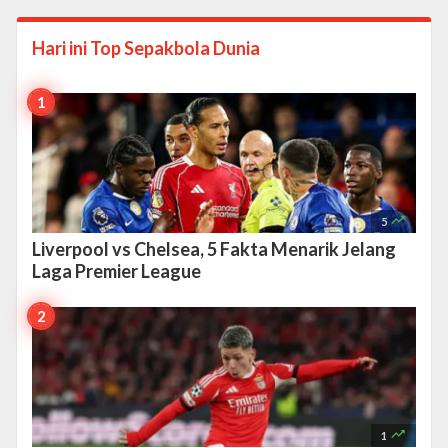
Hari ini Top
Sepakbola Dunia

5
Liverpool vs Chelsea, 5 Fakta Menarik Jelang
Laga Premier League

1