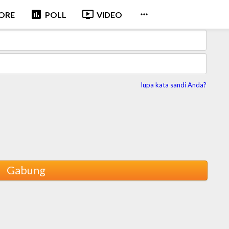
poll
ondemand_video

CORE
POLL
VIDEO
lupa kata sandi Anda?
Gabung