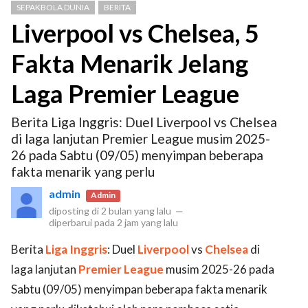
SEPAKBOLA DUNIA
BERITA
Liverpool vs Chelsea, 5
Fakta Menarik Jelang
Laga Premier League
Berita Liga Inggris: Duel Liverpool vs Chelsea
di laga lanjutan Premier League musim 2025-
26 pada Sabtu (09/05) menyimpan beberapa
fakta menarik yang perlu
admin
Admin
diposting di
2 bulan yang lalu
—
diperbarui pada
2 jam yang lalu
Berita
Liga Inggris
: Duel
Liverpool
vs
Chelsea
di
laga lanjutan
Premier League
musim 2025-26 pada
Sabtu (09/05) menyimpan beberapa fakta menarik