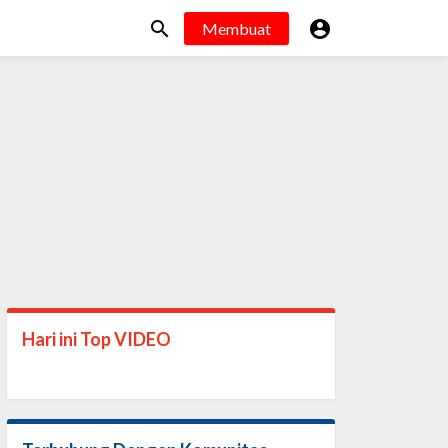


Membuat
Hari ini Top
VIDEO