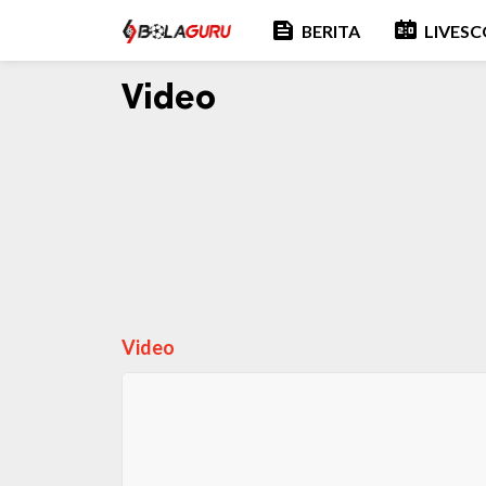
feed
scoreboard
BERITA
LIVES
Video
Video