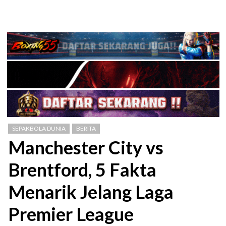
SEPAKBOLA DUNIA
BERITA
Manchester City vs
Brentford, 5 Fakta
Menarik Jelang Laga
Premier League