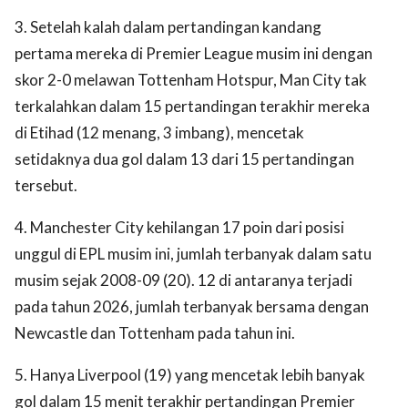
3. Setelah kalah dalam pertandingan kandang
pertama mereka di Premier League musim ini dengan
skor 2-0 melawan Tottenham Hotspur, Man City tak
terkalahkan dalam 15 pertandingan terakhir mereka
di Etihad (12 menang, 3 imbang), mencetak
setidaknya dua gol dalam 13 dari 15 pertandingan
tersebut.
4. Manchester City kehilangan 17 poin dari posisi
unggul di EPL musim ini, jumlah terbanyak dalam satu
musim sejak 2008-09 (20). 12 di antaranya terjadi
pada tahun 2026, jumlah terbanyak bersama dengan
Newcastle dan Tottenham pada tahun ini.
5. Hanya Liverpool (19) yang mencetak lebih banyak
gol dalam 15 menit terakhir pertandingan Premier