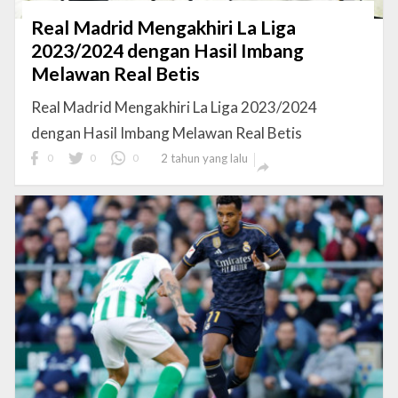
Real Madrid Mengakhiri La Liga
2023/2024 dengan Hasil Imbang
Melawan Real Betis
Real Madrid Mengakhiri La Liga 2023/2024
dengan Hasil Imbang Melawan Real Betis
0
0
0
2 tahun yang lalu
