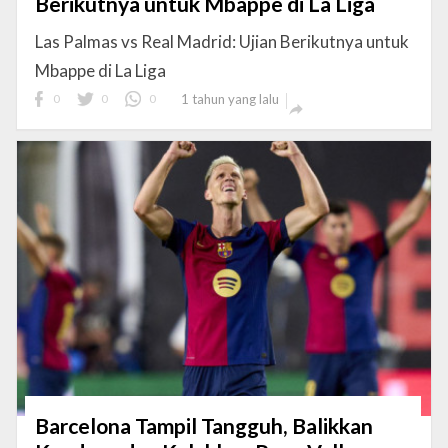
Berikutnya untuk Mbappe di La Liga
Las Palmas vs Real Madrid: Ujian Berikutnya untuk
Mbappe di La Liga
0
0
0
1 tahun yang lalu

Barcelona Tampil Tangguh, Balikkan