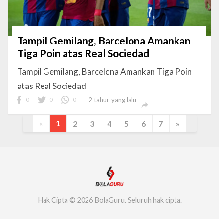
Tampil Gemilang, Barcelona Amankan
Tiga Poin atas Real Sociedad
Tampil Gemilang, Barcelona Amankan Tiga Poin
atas Real Sociedad
0
0
0
2 tahun yang lalu

«
1
2
3
4
5
6
7
»
Hak Cipta © 2026 BolaGuru. Seluruh hak cipta.