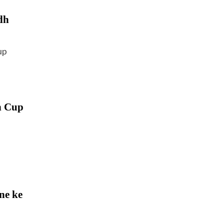
dh
up
n Cup
ne ke