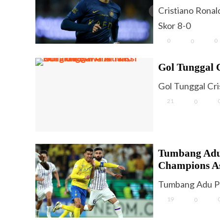
Cristiano Rona
Skor 8-0
0
0
0
Gol Tunggal 
Gol Tunggal Cri
21
0
Tumbang Adu P
Champions A
Tumbang Adu Pen
19
0