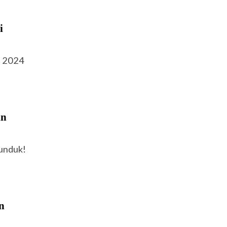
i
p 2024
in
unduk!
n