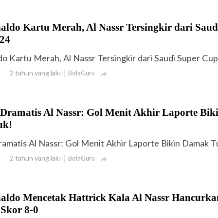
aldo Kartu Merah, Al Nassr Tersingkir dari Saud
24
do Kartu Merah, Al Nassr Tersingkir dari Saudi Super Cu
2 tahun yang lalu
BolaGuru

ramatis Al Nassr: Gol Menit Akhir Laporte Bik
uk!
matis Al Nassr: Gol Menit Akhir Laporte Bikin Damak T
2 tahun yang lalu
BolaGuru

naldo Mencetak Hattrick Kala Al Nassr Hancurka
Skor 8-0