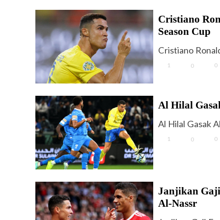
Cristiano Ron
Season Cup
Cristiano Ronald
1
0
0
Al Hilal Gas
Al Hilal Gasak 
1
0
0
Janjikan Gaji
Al-Nassr