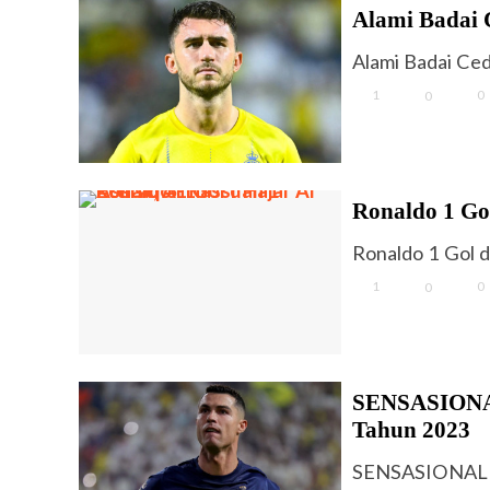
Alami Badai 
Alami Badai Ced
1
0
0
Ronaldo 1 Gol
Ronaldo 1 Gol da
1
0
0
SENSASIONAL!
Tahun 2023
SENSASIONAL! C