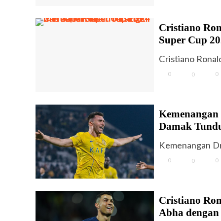
Cristiano Ron
Super Cup 20
Cristiano Ronal
0
0
0
Kemenangan D
Damak Tund
Kemenangan Dra
0
0
0
Cristiano Ro
Abha dengan 