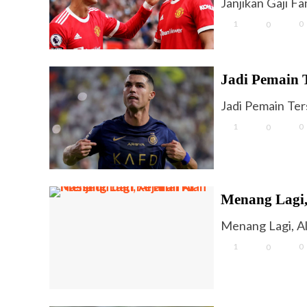
Janjikan Gaji F
1
0
0
Jadi Pemain 
Jadi Pemain Te
1
0
0
Menang Lagi,
Menang Lagi, Al
1
0
0