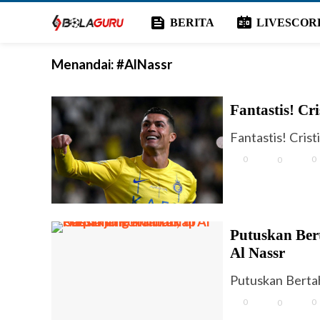
feed
scoreboard
BERITA
LIVESCOR
Menandai:
#AlNassr
Fantastis! Cr
Fantastis! Cris
0
0
0
Putuskan Ber
Al Nassr
Putuskan Bertah
0
0
0