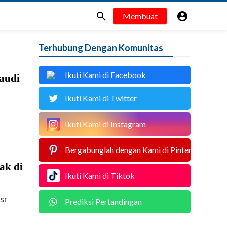


Membuat
Terhubung Dengan Komunitas
Ikuti Kami di Facebook
Saudi
Ikuti Kami di Twitter
Ikuti Kami di Instagram
Bergabunglah dengan Kami di Pinterest
ak di
Ikuti Kami di Tiktok
sr
Prediksi Pertandingan