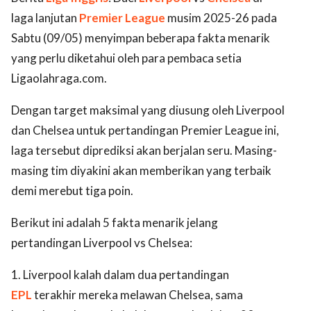
laga lanjutan
Premier League
musim 2025-26 pada
Sabtu (09/05) menyimpan beberapa fakta menarik
yang perlu diketahui oleh para pembaca setia
Ligaolahraga.com.
Dengan target maksimal yang diusung oleh Liverpool
dan Chelsea untuk pertandingan Premier League ini,
laga tersebut diprediksi akan berjalan seru. Masing-
masing tim diyakini akan memberikan yang terbaik
demi merebut tiga poin.
Berikut ini adalah 5 fakta menarik jelang
pertandingan Liverpool vs Chelsea:
1. Liverpool kalah dalam dua pertandingan
EPL
terakhir mereka melawan Chelsea, sama