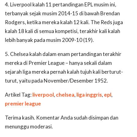
4. Liverpool kalah 11 pertandingan EPL musim ini,
terbanyak sejak musim 2014-15 di bawah Brendan
Rodgers, ketika mereka kalah 12 kali. The Reds juga
kalah 18 kali di semua kompetisi, terakhir kali kalah
lebih banyak pada musim 2009-10 (19).
5. Chelsea kalah dalam enam pertandingan terakhir
mereka di Premier League – hanya sekali dalam
sejarah liga mereka pernah kalah tujuh kali berturut-
turut, yaitu pada November/Desember 1952.
Artikel Tag:
liverpool
,
chelsea
,
liga inggris
,
epl
,
premier league
Terima kasih. Komentar Anda sudah disimpan dan
menunggu moderasi.