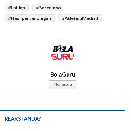
#LaLiga
#Barcelona
#Hasilpertandingan
#AtleticoMadrid
BolaGuru
Mengikuti
REAKSI ANDA?