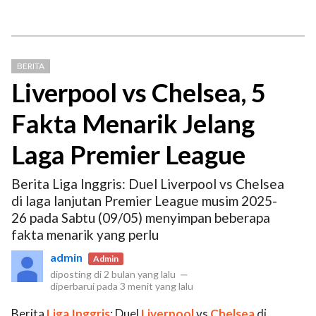
BERITA
Liverpool vs Chelsea, 5
Fakta Menarik Jelang
Laga Premier League
Berita Liga Inggris: Duel Liverpool vs Chelsea
di laga lanjutan Premier League musim 2025-
26 pada Sabtu (09/05) menyimpan beberapa
fakta menarik yang perlu
admin
Admin
diposting di
2 bulan yang lalu
—
diperbarui pada
3 menit yang lalu
Berita
Liga Inggris
: Duel
Liverpool
vs
Chelsea
di