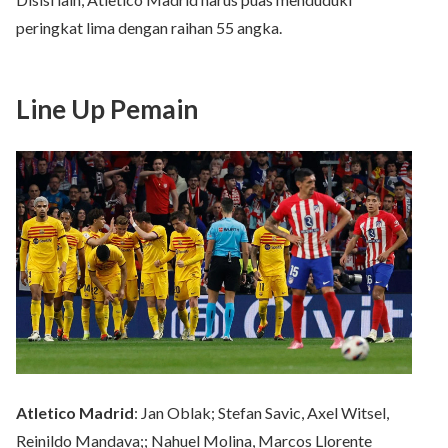
peringkat lima dengan raihan 55 angka.
Line Up Pemain
Atletico Madrid
: Jan Oblak; Stefan Savic, Axel Witsel,
Reinildo Mandava;; Nahuel Molina, Marcos Llorente