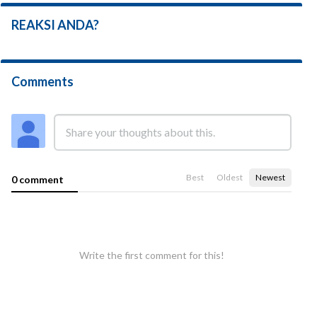
REAKSI ANDA?
Comments
Best
Oldest
Newest
0 comment
Write the first comment for this!