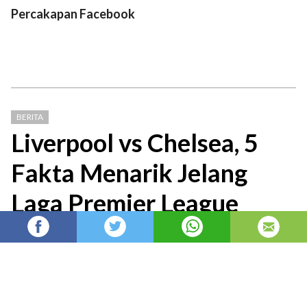
Percakapan Facebook
BERITA
Liverpool vs Chelsea, 5
Fakta Menarik Jelang
Laga Premier League
Berita Liga Inggris: Duel Liverpool vs Chelsea
di laga lanjutan Premier League musim 2025-
26 pada Sabtu (09/05) menyimpan beberapa
fakta menarik yang perlu
admin
Admin