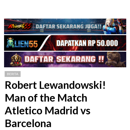
BERITA
Robert Lewandowski!
Man of the Match
Atletico Madrid vs
Barcelona