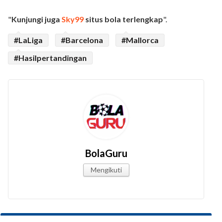
"
Kunjungi juga
Sky99
situs bola terlengkap
".
#LaLiga
#Barcelona
#Mallorca
#Hasilpertandingan
BolaGuru
Mengikuti