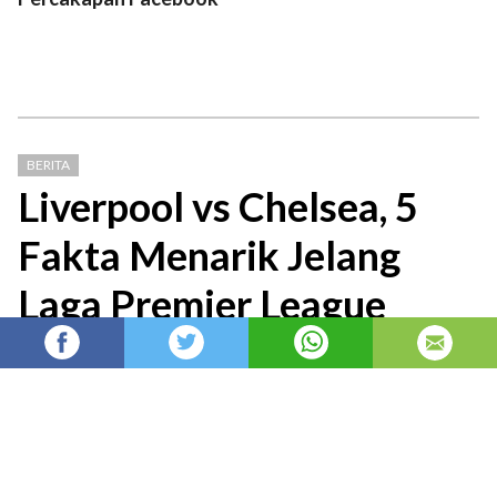
BERITA
Liverpool vs Chelsea, 5
Fakta Menarik Jelang
Laga Premier League
Berita Liga Inggris: Duel Liverpool vs Chelsea
di laga lanjutan Premier League musim 2025-
26 pada Sabtu (09/05) menyimpan beberapa
fakta menarik yang perlu
admin
Admin
diposting di
3 bulan yang lalu
—