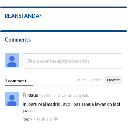
REAKSI ANDA?
Comments
Best
Oldest
Newest
1 comment
Firdaus
•
2 tahun yang lalu
Guest
Ini baru real madrid , ayo libas semua lawan dn jadi
juara
Reply
0
thumb_up_alt
0
thumb_down_alt
•
|