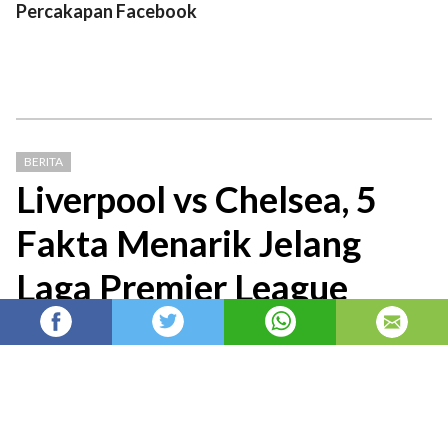
Percakapan Facebook
BERITA
Liverpool vs Chelsea, 5
Fakta Menarik Jelang
Laga Premier League
Berita Liga Inggris: Duel Liverpool vs Chelsea
di laga lanjutan Premier League musim 2025-
26 pada Sabtu (09/05) menyimpan beberapa
fakta menarik yang perlu
admin
Admin