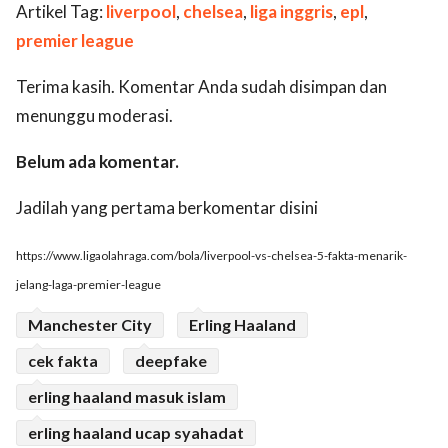
Artikel Tag:
liverpool
,
chelsea
,
liga inggris
,
epl
,
premier league
Terima kasih. Komentar Anda sudah disimpan dan
menunggu moderasi.
Belum ada komentar.
Jadilah yang pertama berkomentar disini
https://www.ligaolahraga.com/bola/liverpool-vs-chelsea-5-fakta-menarik-
jelang-laga-premier-league
Manchester City
Erling Haaland
cek fakta
deepfake
erling haaland masuk islam
erling haaland ucap syahadat