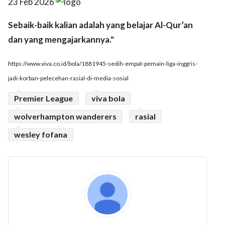
23 Feb 2026
Sebaik-baik kalian adalah yang belajar Al-Qur’an
dan yang mengajarkannya."
https://www.viva.co.id/bola/1881945-sedih-empat-pemain-liga-inggris-
jadi-korban-pelecehan-rasial-di-media-sosial
Premier League
viva bola
wolverhampton wanderers
rasial
wesley fofana