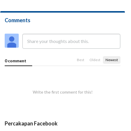
Comments
Best
Oldest
Newest
0 comment
Write the first comment for this!
Percakapan Facebook