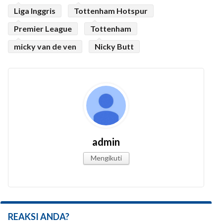
Liga Inggris
Tottenham Hotspur
Premier League
Tottenham
micky van de ven
Nicky Butt
admin
Mengikuti
REAKSI ANDA?