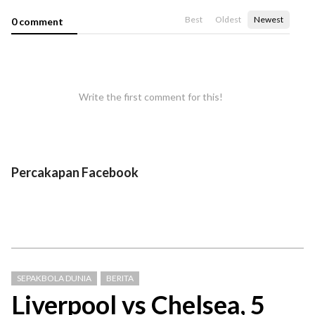
Best
Oldest
Newest
0 comment
Write the first comment for this!
Percakapan Facebook
SEPAKBOLA DUNIA
BERITA
Liverpool vs Chelsea, 5