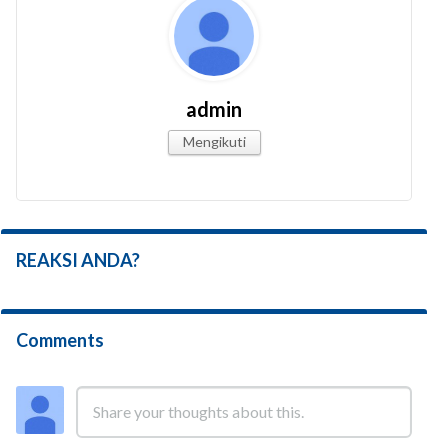
admin
Mengikuti
REAKSI ANDA?
Comments