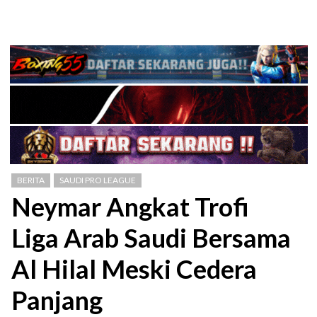
BERITA
SAUDI PRO LEAGUE
Neymar Angkat Trofi
Liga Arab Saudi Bersama
Al Hilal Meski Cedera
Panjang