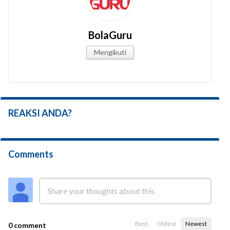
BolaGuru
Mengikuti
REAKSI ANDA?
Comments
Best
Oldest
Newest
0 comment