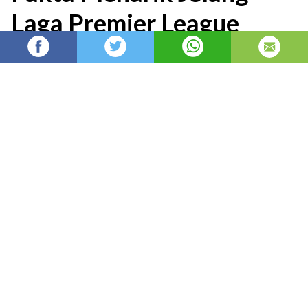
Laga Premier League
Berita Liga Inggris: Duel Liverpool vs Chelsea
di laga lanjutan Premier League musim 2025-
26 pada Sabtu (09/05) menyimpan beberapa
fakta menarik yang perlu
admin
Admin
diposting di
3 bulan yang lalu
—
diperbarui pada
1 jam yang lalu
Berita
Liga Inggris
: Duel
Liverpool
vs
Chelsea
di
laga lanjutan
Premier League
musim 2025-26 pada
Sabtu (09/05) menyimpan beberapa fakta menarik
yang perlu diketahui oleh para pembaca setia
Ligaolahraga.com.
Dengan target maksimal yang diusung oleh Liverpool