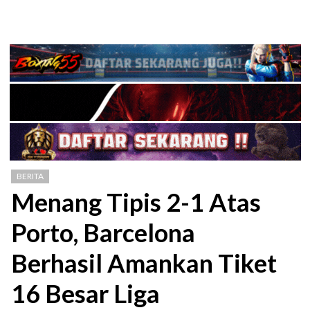
BERITA
Menang Tipis 2-1 Atas
Porto, Barcelona
Berhasil Amankan Tiket
16 Besar Liga