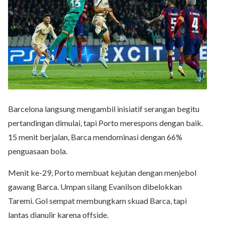
Barcelona langsung mengambil inisiatif serangan begitu
pertandingan dimulai, tapi Porto merespons dengan baik.
15 menit berjalan, Barca mendominasi dengan 66%
penguasaan bola.
Menit ke-29, Porto membuat kejutan dengan menjebol
gawang Barca. Umpan silang Evanilson dibelokkan
Taremi. Gol sempat membungkam skuad Barca, tapi
lantas dianulir karena offside.