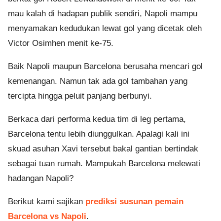
mau kalah di hadapan publik sendiri, Napoli mampu
menyamakan kedudukan lewat gol yang dicetak oleh
Victor Osimhen menit ke-75.
Baik Napoli maupun Barcelona berusaha mencari gol
kemenangan. Namun tak ada gol tambahan yang
tercipta hingga peluit panjang berbunyi.
Berkaca dari performa kedua tim di leg pertama,
Barcelona tentu lebih diunggulkan. Apalagi kali ini
skuad asuhan Xavi tersebut bakal gantian bertindak
sebagai tuan rumah. Mampukah Barcelona melewati
hadangan Napoli?
Berikut kami sajikan
prediksi susunan pemain
Barcelona vs Napoli
.