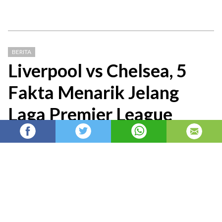
BERITA
Liverpool vs Chelsea, 5
Fakta Menarik Jelang
Laga Premier League
Berita Liga Inggris: Duel Liverpool vs Chelsea
di laga lanjutan Premier League musim 2025-
26 pada Sabtu (09/05) menyimpan beberapa
fakta menarik yang perlu
admin
Admin
diposting di
2 bulan yang lalu
—
diperbarui pada
7 jam yang lalu