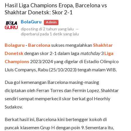
Hasil Liga Champions Eropa, Barcelona vs
Shakhtar Donetsk: Skor 2-1
BolaGuru
Admin
diposting di
2 tahun yang lalu
—
diperbarui pada
1 detik yang lalu
Bolaguru
-
Barcelona
sukses mengalahkan
Shakhtar
Donetsk
dengan skor 2-1 dalam laga
matchday
3
Liga
Champions
2023/2024 yang digelar di Estadio Olimpico
Lluis Companys, Rabu (25/10/2023) tengah malam WIB.
Dua gol kemenangan Barcelona masing-masing
diciptakan oleh Ferran Torres dan Fermin Lopez. Shakhtar
sendiri sempat memperkecil skor berkat gol Heorhiy
Sudakov.
Berkat hasil ini, Barcelona kini bertengger kokoh di
puncak klasemen Grup H dengan poin 9. Sementara itu,