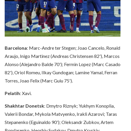
Barcelona
: Marc-Andre ter Stegen; Joao Cancelo, Ronald
Araujo, Inigo Martinez (Andreas Christensen 82'), Marcos
Alonso (Alejandro Balde 70'); Fermin Lopez (Marc Casado
82'), Oriol Romeu, Ilkay Gundogan; Lamine Yamal, Ferran
Torres, Joao Felix (Marc Guiu 75').
Pelatih
: Xavi.
Shakhtar Donetsk
: Dmytro Riznyk; Yukhym Konoplia,
Valerii Bondar, Mykola Matvyenko, Irakli Azarovi; Taras
Stepanenko (Eguinaldo 90'); Oleksandr Zubkov, Artem
Bondarenko, Heorhiy Sudakov, Dmytro Kryskiv