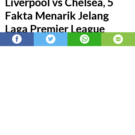
Liverpool vs Chelsea, 5
Fakta Menarik Jelang
Laga Premier League
Berita Liga Inggris: Duel Liverpool vs Chelsea
di laga lanjutan Premier League musim 2025-
26 pada Sabtu (09/05) menyimpan beberapa
fakta menarik yang perlu
admin
Admin
diposting di
3 bulan yang lalu
—
diperbarui pada
2 jam yang lalu
Berita
Liga Inggris
: Duel
Liverpool
vs
Chelsea
di
laga lanjutan
Premier League
musim 2025-26 pada
Sabtu (09/05) menyimpan beberapa fakta menarik
yang perlu diketahui oleh para pembaca setia
Ligaolahraga.com.