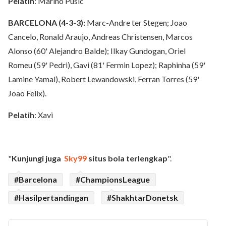
Pelatih
: Marino Pusic
BARCELONA (4-3-3):
Marc-Andre ter Stegen; Joao
Cancelo, Ronald Araujo, Andreas Christensen, Marcos
Alonso (60' Alejandro Balde); Ilkay Gundogan, Oriel
Romeu (59' Pedri), Gavi (81' Fermin Lopez); Raphinha (59'
Lamine Yamal), Robert Lewandowski, Ferran Torres (59'
Joao Felix).
Pelatih
: Xavi
"
Kunjungi juga
Sky99
situs bola terlengkap
".
#Barcelona
#ChampionsLeague
#Hasilpertandingan
#ShakhtarDonetsk