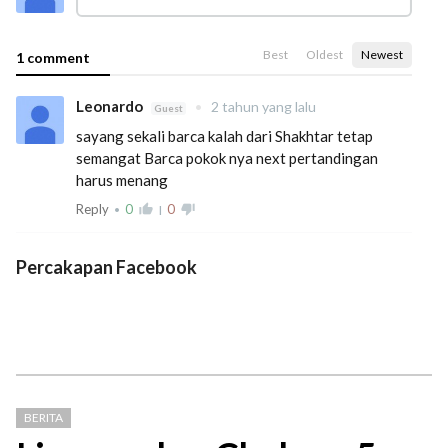
Best
Oldest
Newest
1 comment
Leonardo
•
2 tahun yang lalu
Guest
sayang sekali barca kalah dari Shakhtar tetap
semangat Barca pokok nya next pertandingan
harus menang
Reply
0
thumb_up_alt
0
thumb_down_alt
•
|
Percakapan Facebook
BERITA